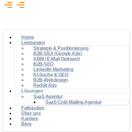
Home
Leistungen
Strategie & Positionierung
B2B-SEA (Google Ads)
ABM / E-Mail Outreach
B2B-SEO
LinkedIn Marketing
KI-Suche & GEO
B2B-Webdesign
Reddit Ads
Lösungen
SaaS Agentur
SaaS Cold Mailing Agentur
Fallstudien
Über uns
Karriere
Blog