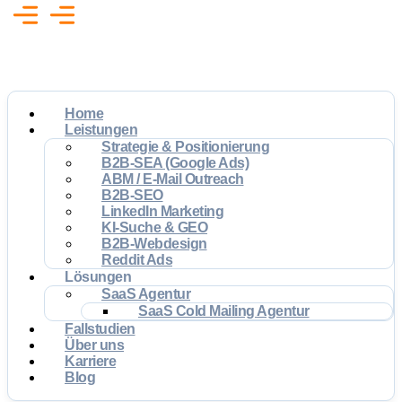
Home
Leistungen
Strategie & Positionierung
B2B-SEA (Google Ads)
ABM / E-Mail Outreach
B2B-SEO
LinkedIn Marketing
KI-Suche & GEO
B2B-Webdesign
Reddit Ads
Lösungen
SaaS Agentur
SaaS Cold Mailing Agentur
Fallstudien
Über uns
Karriere
Blog