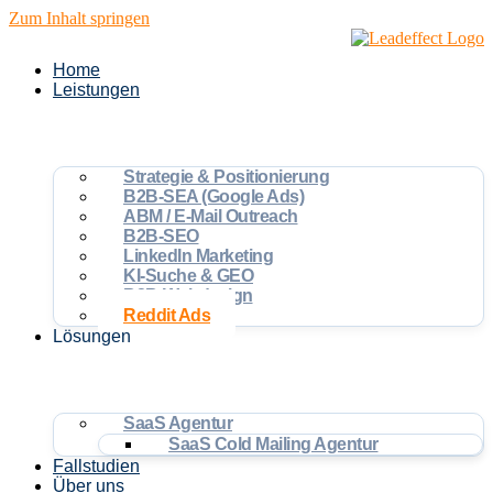
Zum Inhalt springen
Home
Leistungen
Strategie & Positionierung
B2B-SEA (Google Ads)
ABM / E-Mail Outreach
B2B-SEO
LinkedIn Marketing
KI-Suche & GEO
B2B-Webdesign
Reddit Ads
Lösungen
SaaS Agentur
SaaS Cold Mailing Agentur
Fallstudien
Über uns