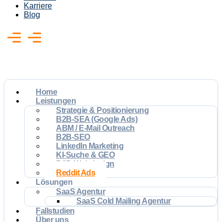
Karriere
Blog
Home
Leistungen
Strategie & Positionierung
B2B-SEA (Google Ads)
ABM / E-Mail Outreach
B2B-SEO
LinkedIn Marketing
KI-Suche & GEO
B2B-Webdesign
Reddit Ads
Lösungen
SaaS Agentur
SaaS Cold Mailing Agentur
Fallstudien
Über uns